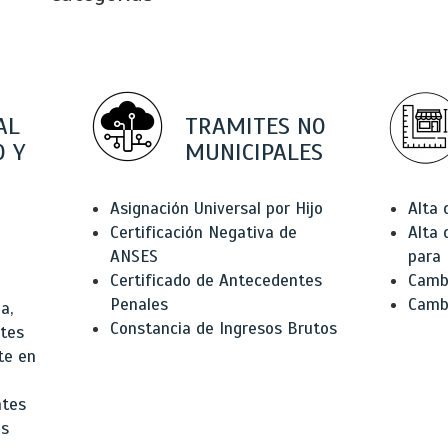
AL
TRAMITES NO
 Y
MUNICIPALES
Asignación Universal por Hijo
Alta
Certificación Negativa de
Alta
ANSES
para 
Certificado de Antecedentes
Cambi
Penales
Camb
a,
Constancia de Ingresos Brutos
ntes
te en
ntes
os