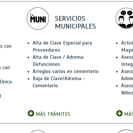
SERVICIOS
MUNICIPALES
Alta de Clave Especial para
Activ
as con
Proveedores
Mayo
Alta de Clave / Adrema
Aseso
Defunciones
Integ
s con
Arreglos varios en cementerio
Aseso
Baja de Clave/Adrema -
Adole
 Único
Cementerio
Aseso
Niñez
l
MÁS TRÁMITES
MÁS