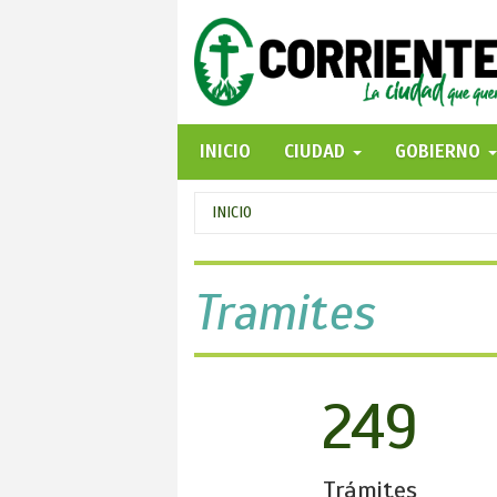
Pasar
al
contenido
principal
INICIO
CIUDAD
GOBIERNO
Se
INICIO
encuentra
usted
Tramites
aquí
249
Trámites