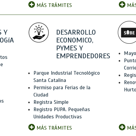
MÁS TRÁMITES
MÁS
 Y
DESARROLLO
OGíA
ECONOMICO,
PYMES Y
Mayo
EMPRENDEDORES
tos
Punt
de
Corri
Parque Industrial Tecnológico
Regis
Santa Catalina
Renov
Permiso para Ferias de la
Hurt
Ciudad
os
Registra Simple
Registro PUPA. Pequeñas
Unidades Productivas
MÁS TRÁMITES
MÁS