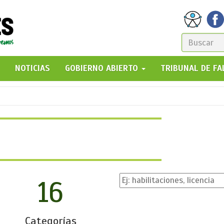
FORM
DE
GO!
NOTICIAS
GOBIERNO ABIERTO
TRIBUNAL DE F
BÚSQ
16
Categorías