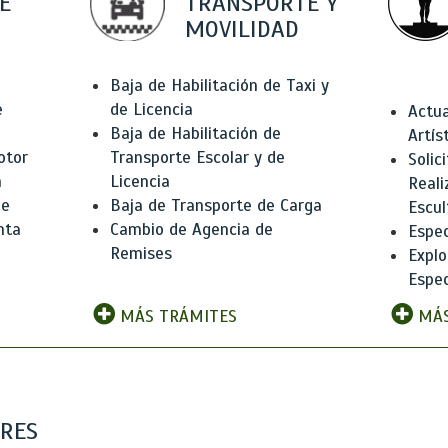
E
TRANSPORTE Y
MOVILIDAD
Baja de Habilitación de Taxi y
e
de Licencia
Actua
Baja de Habilitación de
Artís
otor
Transporte Escolar y de
Solic
n
Licencia
Reali
de
Baja de Transporte de Carga
Escul
nta
Cambio de Agencia de
Espec
Remises
Explo
Espec
MÁS TRÁMITES
MÁS
ARES