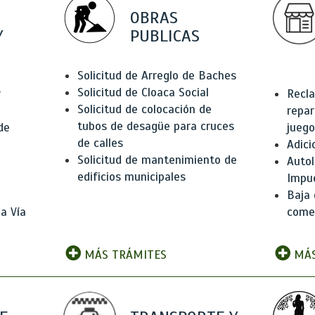
OBRAS
Y
PUBLICAS
Solicitud de Arreglo de Baches
Solicitud de Cloaca Social
r
Recla
Solicitud de colocación de
repar
tubos de desagüe para cruces
de
juego
de calles
Adici
Solicitud de mantenimiento de
Autol
edificios municipales
Impu
Baja 
a Vía
comer
MÁS TRÁMITES
MÁS