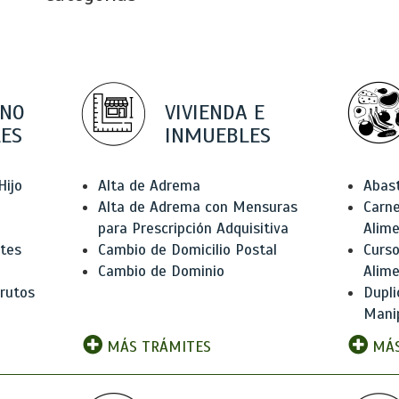
 NO
VIVIENDA E
ES
INMUEBLES
Hijo
Alta de Adrema
Abas
Alta de Adrema con Mensuras
Carne
para Prescripción Adquisitiva
Alim
ntes
Cambio de Domicilio Postal
Curso
Cambio de Dominio
Alim
rutos
Dupli
Manip
MÁS TRÁMITES
MÁS