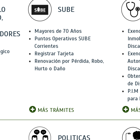
LO
SUBE
,
Mayores de 70 Años
Exen
DORES
Puntos Operativos SUBE
Inmob
Corrientes
Disc
ógico
Registrar Tarjeta
Exenc
Renovación por Pérdida, Robo,
Auto
Hurto o Daño
Disc
Obten
de Di
P.I.M
para 
MÁS TRÁMITES
MÁS
POLITICAS