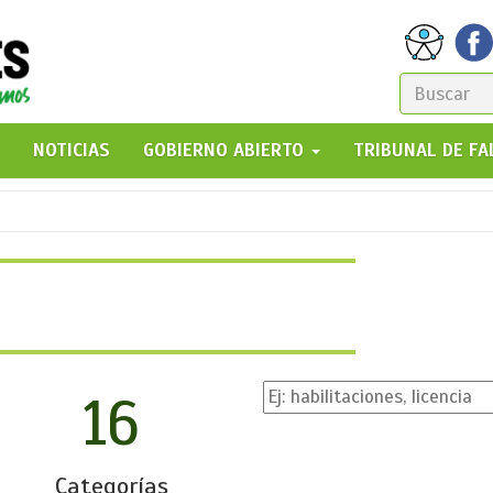
FORM
DE
GO!
NOTICIAS
GOBIERNO ABIERTO
TRIBUNAL DE F
BÚSQ
16
Categorías