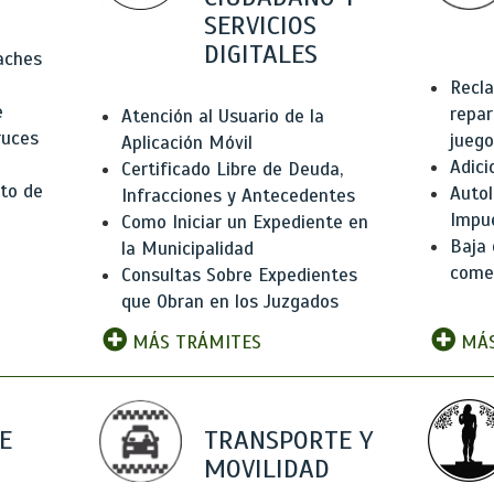
SERVICIOS
DIGITALES
Baches
Recla
e
repar
Atención al Usuario de la
ruces
juego
Aplicación Móvil
Adici
Certificado Libre de Deuda,
to de
Autol
Infracciones y Antecedentes
Impu
Como Iniciar un Expediente en
Baja 
la Municipalidad
comer
Consultas Sobre Expedientes
que Obran en los Juzgados
MÁS TRÁMITES
MÁS
E
TRANSPORTE Y
MOVILIDAD