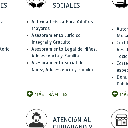
ES
SOCIALES
ra
Actividad Física Para Adultos
Mayores
Autor
Asesoramiento Jurídico
Mesas
Integral y Gratuito
Certi
terio
Asesoramiento Legal de Niñez,
Resid
Adolescencia y Familia
Tóxic
Asesoramiento Social de
Corte
Niñez, Adolescencia y Familia
espec
Denun
Públi
MÁS TRÁMITES
MÁS
ATENCIóN AL
CIUDADANO Y