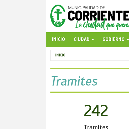
Pasar
al
contenido
principal
INICIO
CIUDAD
GOBIERNO
Se
INICIO
encuentra
usted
Tramites
aquí
242
Trámites