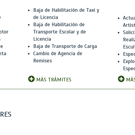
Baja de Habilitación de Taxi y
e
de Licencia
Actua
Baja de Habilitación de
Artís
otor
Transporte Escolar y de
Solic
n
Licencia
Reali
de
Baja de Transporte de Carga
Escul
nta
Cambio de Agencia de
Espec
Remises
Explo
Espec
MÁS TRÁMITES
MÁS
ARES