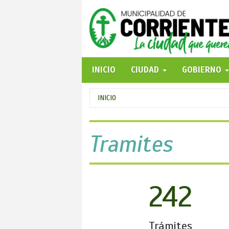
Pasar
al
contenido
principal
INICIO
CIUDAD
GOBIERNO
Se
INICIO
encuentra
usted
Tramites
aquí
242
Trámites