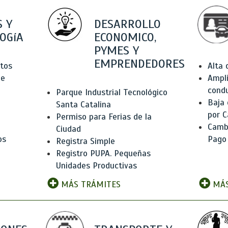
 Y
DESARROLLO
OGíA
ECONOMICO,
PYMES Y
EMPRENDEDORES
tos
Alta
de
Ampli
condu
Parque Industrial Tecnológico
Baja
Santa Catalina
por C
Permiso para Ferias de la
Camb
Ciudad
os
Pago
Registra Simple
Registro PUPA. Pequeñas
Unidades Productivas
MÁS TRÁMITES
MÁS