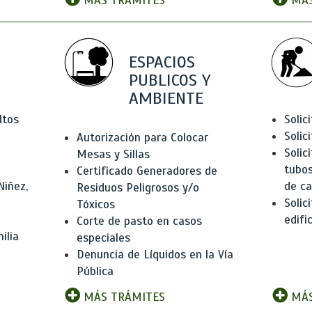
MÁS TRÁMITES
MÁS
ESPACIOS
PUBLICOS Y
AMBIENTE
ltos
Solic
Solic
Autorización para Colocar
Solic
Mesas y Sillas
tubos
Certificado Generadores de
Niñez,
de ca
Residuos Peligrosos y/o
Solic
Tóxicos
edifi
Corte de pasto en casos
ilia
especiales
Denuncia de Líquidos en la Vía
Pública
MÁS TRÁMITES
MÁS