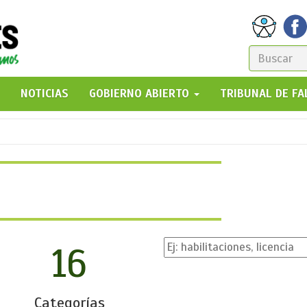
FORM
DE
GO!
NOTICIAS
GOBIERNO ABIERTO
TRIBUNAL DE F
BÚSQ
16
Categorías