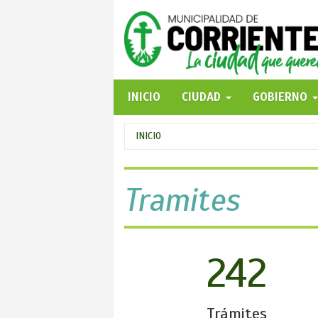
Pasar
al
contenido
principal
INICIO
CIUDAD
GOBIERNO
Se
INICIO
encuentra
usted
Tramites
aquí
242
Trámites