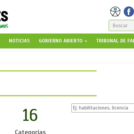
FORM
DE
GO!
NOTICIAS
GOBIERNO ABIERTO
TRIBUNAL DE F
BÚSQ
16
Categorías