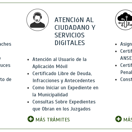
ATENCIóN AL
CIUDADANO Y
SERVICIOS
DIGITALES
Baches
Asign
Certi
e
ANSE
Atención al Usuario de la
ruces
Certi
Aplicación Móvil
Pena
Certificado Libre de Deuda,
to de
Const
Infracciones y Antecedentes
Como Iniciar un Expediente en
la Municipalidad
Consultas Sobre Expedientes
que Obran en los Juzgados
MÁS TRÁMITES
MÁS