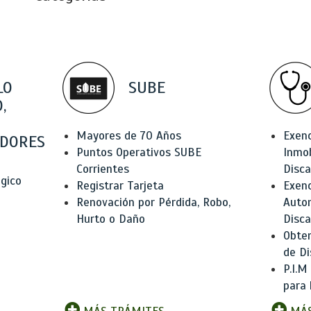
LO
SUBE
,
Mayores de 70 Años
Exen
DORES
Puntos Operativos SUBE
Inmob
Corrientes
Disc
ógico
Registrar Tarjeta
Exenc
Renovación por Pérdida, Robo,
Auto
Hurto o Daño
Disc
Obten
de Di
P.I.M
para 