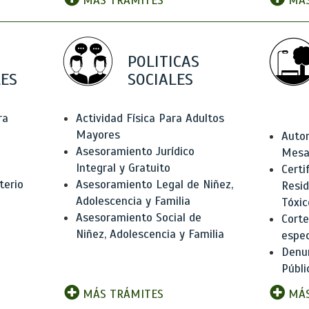
MÁS TRÁMITES
MÁS
POLITICAS
ES
SOCIALES
ra
Actividad Física Para Adultos
Mayores
Autor
Asesoramiento Jurídico
Mesas
Integral y Gratuito
Certi
terio
Asesoramiento Legal de Niñez,
Resid
Adolescencia y Familia
Tóxic
Asesoramiento Social de
Corte
Niñez, Adolescencia y Familia
espec
Denun
Públi
MÁS TRÁMITES
MÁS