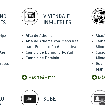
 NO
VIVIENDA E
ES
INMUEBLES
Hijo
Alta de Adrema
Abas
Alta de Adrema con Mensuras
Carne
para Prescripción Adquisitiva
Alim
ntes
Cambio de Domicilio Postal
Curso
Cambio de Dominio
Alim
rutos
Dupli
Manip
MÁS TRÁMITES
MÁS
LO
SUBE
,