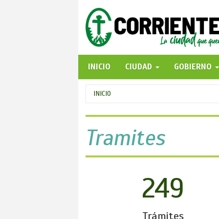
Pasar
al
contenido
principal
INICIO
CIUDAD
GOBIERNO
Se
INICIO
encuentra
usted
Tramites
aquí
249
Trámites