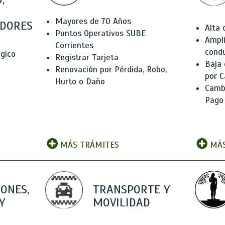
Mayores de 70 Años
DORES
Alta
Puntos Operativos SUBE
Ampli
Corrientes
condu
ógico
Registrar Tarjeta
Baja
Renovación por Pérdida, Robo,
por C
Hurto o Daño
Camb
Pago
MÁS TRÁMITES
MÁS
IONES,
TRANSPORTE Y
Y
MOVILIDAD