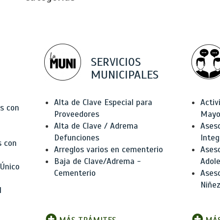
SERVICIOS
MUNICIPALES
Alta de Clave Especial para
Activ
as con
Proveedores
Mayo
Alta de Clave / Adrema
Aseso
Defunciones
Integ
s con
Arreglos varios en cementerio
Aseso
Baja de Clave/Adrema -
Adole
 Único
Cementerio
Aseso
Niñez
l