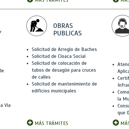
MÁS TRÁMITES
MÁS
OBRAS
Y
PUBLICAS
Solicitud de Arreglo de Baches
Solicitud de Cloaca Social
r
Solicitud de colocación de
Atenc
tubos de desagüe para cruces
de
Aplic
de calles
Certi
Solicitud de mantenimiento de
Infra
edificios municipales
Como 
la Mu
a Vía
Consu
que O
MÁS TRÁMITES
MÁS