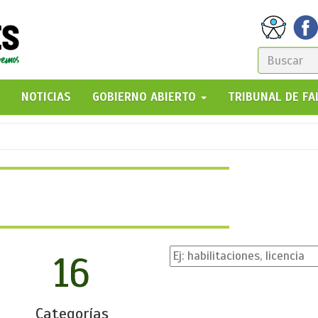
FORM
DE
GO!
NOTICIAS
GOBIERNO ABIERTO
TRIBUNAL DE F
BÚSQ
16
Categorías