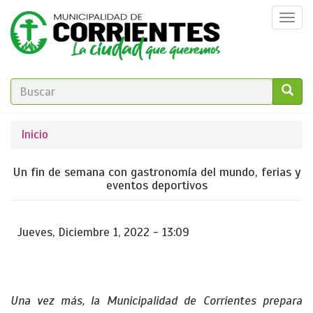
Pasar
Togg
al
navi
contenido
principal
FORMULARIO
DE
GO!
Se
Inicio
BÚSQUEDA
encuentra
Un fin de semana con gastronomía del mundo, ferias y
usted
eventos deportivos
aquí
Jueves, Diciembre 1, 2022 - 13:09
Una vez más, la Municipalidad de Corrientes prepara