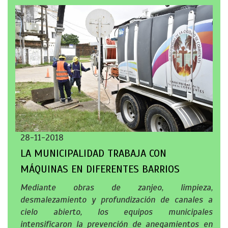
28-11-2018
LA MUNICIPALIDAD TRABAJA CON
MÁQUINAS EN DIFERENTES BARRIOS
Mediante obras de zanjeo, limpieza,
desmalezamiento y profundización de canales a
cielo abierto, los equipos municipales
intensificaron la prevención de anegamientos en