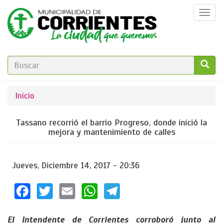
Pasar
Togg
al
navi
contenido
principal
FORMULARIO
DE
GO!
Se
Inicio
BÚSQUEDA
encuentra
Tassano recorrió el barrio Progreso, donde inició la
usted
mejora y mantenimiento de calles
aquí
Jueves, Diciembre 14, 2017 - 20:36
Facebook
Twitter
Email
WhatsApp
Telegram
El Intendente de Corrientes corroboró junto al