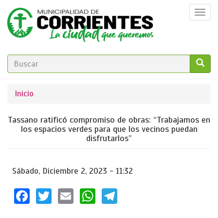
Pasar
Togg
al
navi
contenido
principal
FORMULARIO
DE
GO!
Se
Inicio
BÚSQUEDA
encuentra
Tassano ratificó compromiso de obras: “Trabajamos en
usted
los espacios verdes para que los vecinos puedan
disfrutarlos”
aquí
Sábado, Diciembre 2, 2023 - 11:32
Facebook
Twitter
Email
WhatsApp
Telegram