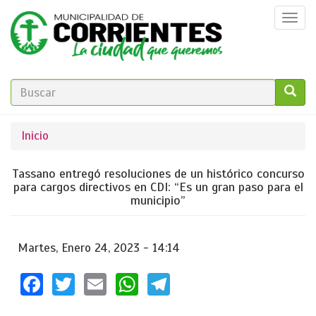
Pasar
Togg
al
navi
contenido
principal
FORMULARIO
DE
GO!
Se
Inicio
BÚSQUEDA
encuentra
Tassano entregó resoluciones de un histórico concurso
usted
para cargos directivos en CDI: “Es un gran paso para el
municipio”
aquí
Martes, Enero 24, 2023 - 14:14
Facebook
Twitter
Email
WhatsApp
Telegram