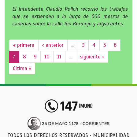
El intendente Claudio Polich recorrió los trabajos
que se extienden a lo largo de 600 metros de
cañerías sobre la calle Río Bermejo y adyacentes.
« primera
‹ anterior
…
3
4
5
6
7
8
9
10
11
…
siguiente ›
última »
TODOS LOS DERECHOS RESERVADOS • MUNICIPALIDAD