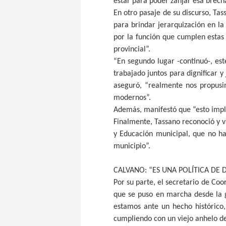
estar para poder zanjar esa brecha
En otro pasaje de su discurso, Tas
para brindar jerarquización en la
por la función que cumplen estas 
provincial”.
“En segundo lugar -continuó-, e
trabajado juntos para dignificar 
aseguró, “realmente nos propusi
modernos”.
Además, manifestó que “esto impli
Finalmente, Tassano reconoció y va
y Educación municipal, que no ha
municipio”.
CALVANO: “ES UNA POLÍTICA DE 
Por su parte, el secretario de Co
que se puso en marcha desde la g
estamos ante un hecho histórico,
cumpliendo con un viejo anhelo de