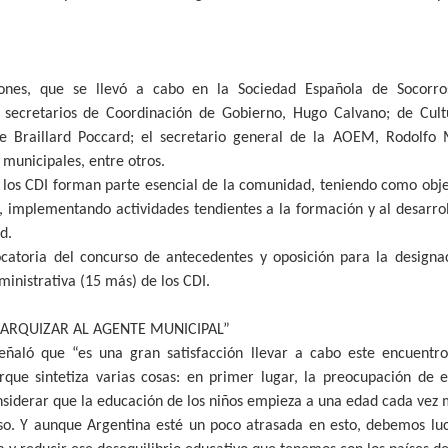
ones, que se llevó a cabo en la Sociedad Española de Socorro
os secretarios de Coordinación de Gobierno, Hugo Calvano; de Cult
e Braillard Poccard; el secretario general de la AOEM, Rodolfo Me
 municipales, entre otros.
e los CDI forman parte esencial de la comunidad, teniendo como obje
, implementando actividades tendientes a la formación y al desarrol
d.
catoria del concurso de antecedentes y oposición para la designac
inistrativa (15 más) de los CDI.
ARQUIZAR AL AGENTE MUNICIPAL”
señaló que “es una gran satisfacción llevar a cabo este encuentr
orque sintetiza varias cosas: en primer lugar, la preocupación de 
siderar que la educación de los niños empieza a una edad cada vez
so. Y aunque Argentina esté un poco atrasada en esto, debemos luc