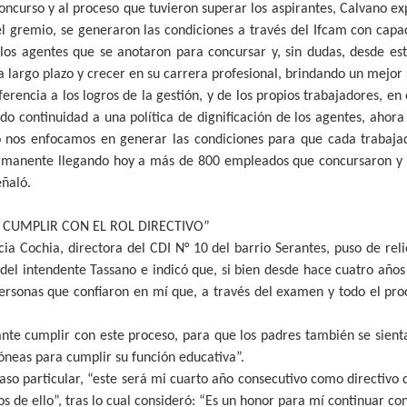
concurso y al proceso que tuvieron superar los aspirantes, Calvano e
l gremio, se generaron las condiciones a través del Ifcam con cap
los agentes que se anotaron para concursar y, sin dudas, desde e
a largo plazo y crecer en su carrera profesional, brindando un mejor s
ferencia a los logros de la gestión, y de los propios trabajadores, en
o continuidad a una política de dignificación de los agentes, ahora
o nos enfocamos en generar las condiciones para que cada trabaj
permanente llegando hoy a más de 800 empleados que concursaron y
eñaló.
 CUMPLIR CON EL ROL DIRECTIVO”
cia Cochia, directora del CDI N° 10 del barrio Serantes, puso de rel
 del intendente Tassano e indicó que, si bien desde hace cuatro años
ersonas que confiaron en mí que, a través del examen y todo el pro
nte cumplir con este proceso, para que los padres también se sient
dóneas para cumplir su función educativa”.
aso particular, “este será mi cuarto año consecutivo como directiv
s de ello”, tras lo cual consideró: “Es un honor para mí continuar con