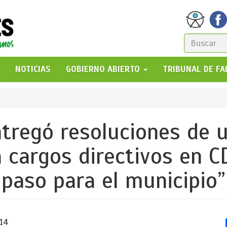
FORM
DE
GO!
NOTICIAS
GOBIERNO ABIERTO
TRIBUNAL DE F
BÚSQ
tregó resoluciones de u
 cargos directivos en CD
paso para el municipio”
:14