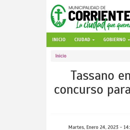
Pasar
al
contenido
principal
INICIO
CIUDAD
GOBIERNO
Se
Inicio
encuentra
Tassano en
usted
concurso para
aquí
Martes, Enero 24, 2023 - 14