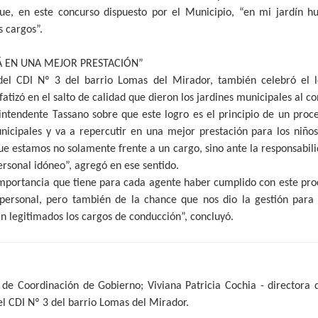
que, en este concurso dispuesto por el Municipio, “en mi jardín h
 cargos”.
Á EN UNA MEJOR PRESTACIÓN”
del CDI Nº 3 del barrio Lomas del Mirador, también celebró el 
atizó en el salto de calidad que dieron los jardines municipales al c
intendente Tassano sobre que este logro es el principio de un proc
nicipales y va a repercutir en una mejor prestación para los niños 
e estamos no solamente frente a un cargo, sino ante la responsabil
personal idóneo”, agregó en ese sentido.
importancia que tiene para cada agente haber cumplido con este p
 personal, pero también de la chance que nos dio la gestión para 
án legitimados los cargos de conducción”, concluyó.
 de Coordinación de Gobierno; Viviana Patricia Cochia - directora d
el CDI Nº 3 del barrio Lomas del Mirador.