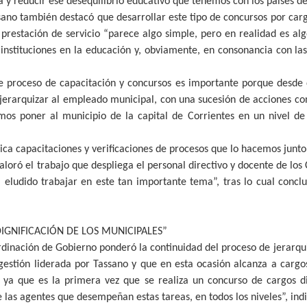
 y reducir ese desequilibrio educativo que tenemos con los países de
sano también destacó que desarrollar este tipo de concursos por carg
 prestación de servicio “parece algo simple, pero en realidad es a
instituciones en la educación y, obviamente, en consonancia con las
ste proceso de capacitación y concursos es importante porque desd
y jerarquizar al empleado municipal, con una sucesión de acciones con
mos poner al municipio de la capital de Corrientes en un nivel de
ca capacitaciones y verificaciones de procesos que lo hacemos junto
loró el trabajo que despliega el personal directivo y docente de los
 eludido trabajar en este tan importante tema”, tras lo cual conclu
DIGNIFICACIÓN DE LOS MUNICIPALES”
ordinación de Gobierno ponderó la continuidad del proceso de jerarqu
estión liderada por Tassano y que en esta ocasión alcanza a cargos 
 ya que es la primera vez que se realiza un concurso de cargos di
 las agentes que desempeñan estas tareas, en todos los niveles”, indi