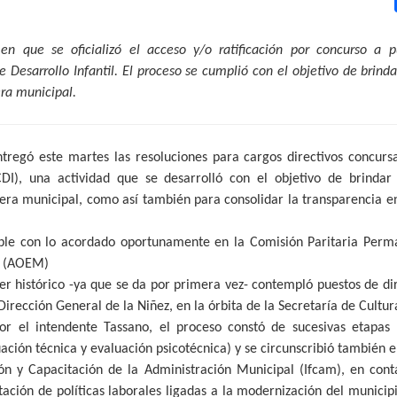
en que se oficializó el acceso y/o ratificación por concurso a p
 Desarrollo Infantil. El proceso se cumplió con el objetivo de brinda
era municipal.
tregó este martes las resoluciones para cargos directivos concursa
CDI), una actividad que se desarrolló con el objetivo de brindar
era municipal, como así también para consolidar la transparencia en 
e con lo acordado oportunamente en la Comisión Paritaria Perma
s (AOEM)
er histórico -ya que se da por primera vez- contempló puestos de d
Dirección General de la Niñez, en la órbita de la Secretaría de Cultu
r el intendente Tassano, el proceso constó de sucesivas etapas 
ación técnica y evaluación psicotécnica) y se circunscribió también 
ión y Capacitación de la Administración Municipal (Ifcam), en con
tación de políticas laborales ligadas a la modernización del municip