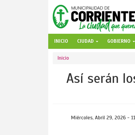
Pasar
al
contenido
principal
INICIO
CIUDAD
GOBIERNO
Se
Inicio
encuentra
Así serán lo
usted
aquí
Miércoles, Abril 29, 2026 - 1