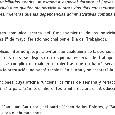
omiciliarios tendrá un esquema especial durante el jueves 
 ciudad se queden sin servicio durante dos días consecutivos
les, mientras que las dependencias administrativas comunale
ntes comunica acerca del funcionamiento de los servicio
 1° de mayo, feriado nacional por el Día del Trabajador.
licos informó que, para evitar que cualquiera de las zonas e
e dos días, se dispuso un esquema especial de trabajo. A
rna se cumplirá normalmente, mientras que no habrá servic
á la prestación: no habrá recolección diurna y se prestará la
nciones, cuya oficina funciona los fines de semana y feriad
9 sólo para trámites inherentes a inhumaciones, introducc
“San Juan Bautista”, del barrio Virgen de los Dolores, y “S
visitas e inhumaciones.