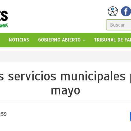
FORM
DE
GO!
NOTICIAS
GOBIERNO ABIERTO
TRIBUNAL DE F
BÚSQ
s servicios municipales 
mayo
1:59