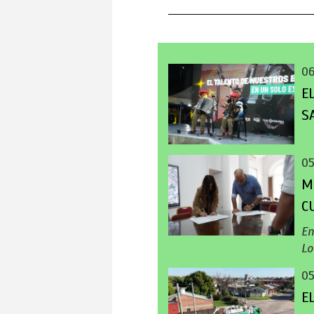
0
E
S
0
M
C
En
Lo
0
E