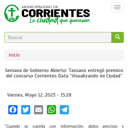
Pasar
Togg
al
navi
contenido
principal
FORMULARIO
DE
GO!
Se
Inicio
BÚSQUEDA
encuentra
Semana de Gobierno Abierto: Tassano entregó premios
usted
del concurso Corrientes Data “Visualizando mi Ciudad”
aquí
Viernes, Mayo 12, 2023 - 15:28
Facebook
Twitter
Email
WhatsApp
Telegram
“Cuando se cuenta con información, datos precisos y