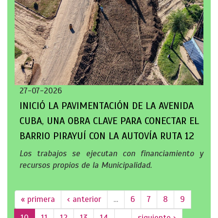
27-07-2026
INICIÓ LA PAVIMENTACIÓN DE LA AVENIDA
CUBA, UNA OBRA CLAVE PARA CONECTAR EL
BARRIO PIRAYUÍ CON LA AUTOVÍA RUTA 12
Los trabajos se ejecutan con financiamiento y
recursos propios de la Municipalidad.
« primera
‹ anterior
…
6
7
8
9
10
11
12
13
14
…
siguiente ›