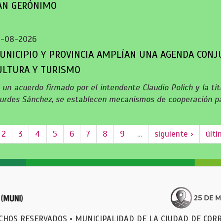
AN GERÓNIMO
5-08-2026
UNICIPIO Y PROVINCIA AMPLÍAN UNA AGENDA CONJ
ULTURA Y TURISMO
 un acuerdo firmado por el intendente Claudio Polich y la titu
urdes Sánchez, se establecen mecanismos de cooperación pa
2
3
4
5
6
7
8
9
…
siguiente ›
últi
CHOS RESERVADOS • MUNICIPALIDAD DE LA CIUDAD DE CORR