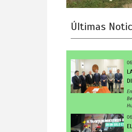
Últimas Notic
0
L
D
En
Be
Hu
0
E