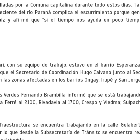
lladas por la Comuna capitalina durante todo estos días, “l
reciente del río Paraná complica el escurrimiento porque gen
uíz y afirmó que “si el tiempo nos ayuda en poco tiemp
S
ari, con su equipo de trabajo, estuvo en el barrio Esperan
 que el Secretario de Coordinación Hugo Calvano junto al S
n las zonas afectadas en los barrios Ongay, Irupé y San Jorge
ios Verdes Fernando Brambilla informó que se está trabajan
da Ferré al 2100, Rivadavia al 1700, Crespo y Viedma; Suipa
fraestructura se encuentra trabajando en la calle Gelabe
r lo que desde la Subsecretaría de Tránsito se encuentra re
restringida.