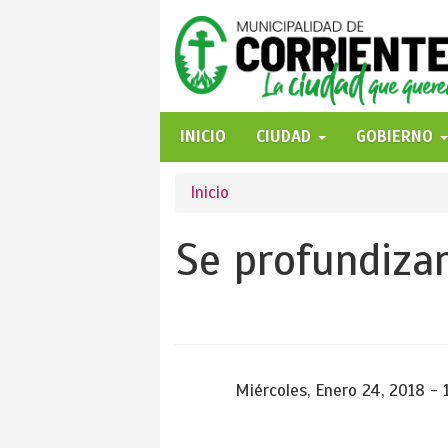
Pasar
al
contenido
principal
INICIO
CIUDAD
GOBIERNO
Se
Inicio
encuentra
Se profundizan
usted
aquí
Miércoles, Enero 24, 2018 - 