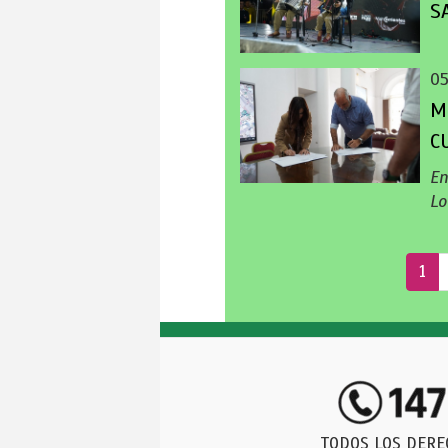
S
0
M
C
En
Lo
1
TODOS LOS DERE