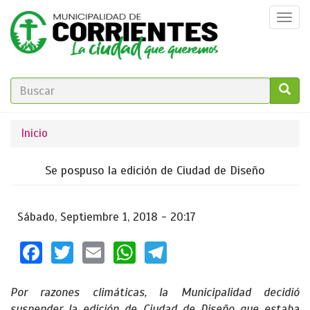
Pasar
Togg
al
navi
contenido
principal
FORMULARIO
DE
GO!
Se
Inicio
BÚSQUEDA
encuentra
Se pospuso la edición de Ciudad de Diseño
usted
aquí
Sábado, Septiembre 1, 2018 - 20:17
Facebook
Twitter
Email
WhatsApp
Telegram
Por razones climáticas, la Municipalidad decidió
suspender la edición de Ciudad de Diseño que estaba