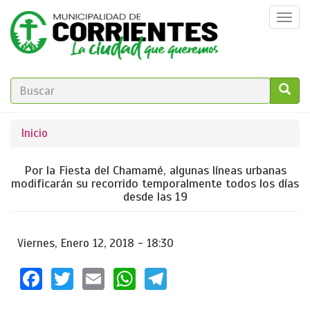
Pasar
Togg
al
navi
contenido
principal
FORMULARIO
DE
GO!
Se
Inicio
BÚSQUEDA
encuentra
Por la Fiesta del Chamamé, algunas líneas urbanas
usted
modificarán su recorrido temporalmente todos los días
desde las 19
aquí
Viernes, Enero 12, 2018 - 18:30
Facebook
Twitter
Email
WhatsApp
Telegram