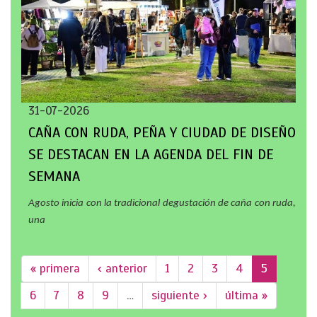
31-07-2026
CAÑA CON RUDA, PEÑA Y CIUDAD DE DISEÑO
SE DESTACAN EN LA AGENDA DEL FIN DE
SEMANA
Agosto inicia con la tradicional degustación de caña con ruda,
una
« primera
‹ anterior
1
2
3
4
5
6
7
8
9
…
siguiente ›
última »