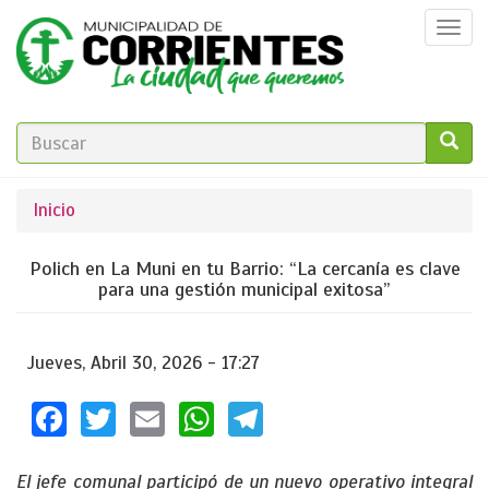
Pasar
Togg
al
navi
contenido
principal
FORMULARIO
DE
GO!
Se
Inicio
BÚSQUEDA
encuentra
Polich en La Muni en tu Barrio: “La cercanía es clave
usted
para una gestión municipal exitosa”
aquí
Jueves, Abril 30, 2026 - 17:27
Facebook
Twitter
Email
WhatsApp
Telegram
El jefe comunal participó de un nuevo operativo integral