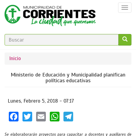
Pasar
Togg
al
navi
contenido
principal
FORMULARIO
DE
GO!
Se
Inicio
BÚSQUEDA
encuentra
Ministerio de Educación y Municipalidad planifican
usted
políticas educativas
aquí
Lunes, Febrero 5, 2018 - 07:17
Facebook
Twitter
Email
WhatsApp
Telegram
Se elaboraborarán proyectos para capacitar a docentes y auxiliares de