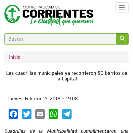
Pasar
Togg
al
navi
contenido
principal
FORMULARIO
DE
GO!
Se
Inicio
BÚSQUEDA
encuentra
Las cuadrillas municipales ya recorrieron 50 barrios de
usted
la Capital
aquí
Jueves, Febrero 15, 2018 - 19:08
Facebook
Twitter
Email
WhatsApp
Telegram
Cuadrillas de la Municipalidad cumplimentaron una