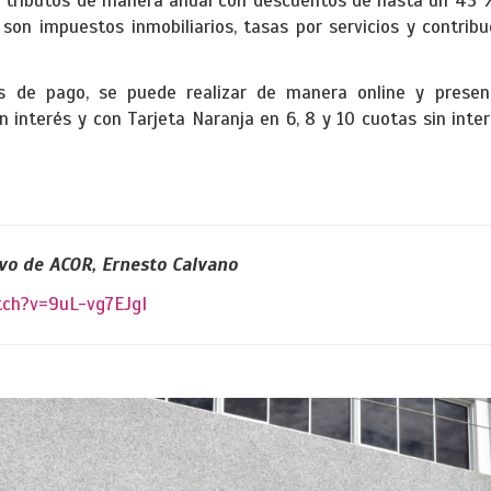
 tributos de manera anual con descuentos de hasta un 43 
on impuestos inmobiliarios, tasas por servicios y contribu
 de pago, se puede realizar de manera online y presenc
n interés y con Tarjeta Naranja en 6, 8 y 10 cuotas sin inter
ivo de ACOR, Ernesto Calvano
tch?v=9uL-vg7EJgI