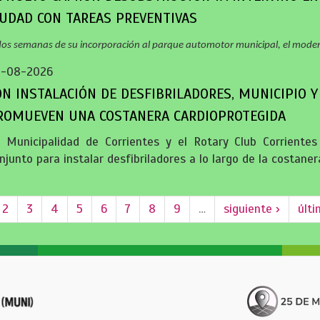
IUDAD CON TAREAS PREVENTIVAS
dos semanas de su incorporación al parque automotor municipal, el mode
5-08-2026
ON INSTALACIÓN DE DESFIBRILADORES, MUNICIPIO Y
ROMUEVEN UNA COSTANERA CARDIOPROTEGIDA
 Municipalidad de Corrientes y el Rotary Club Corriente
njunto para instalar desfibriladores a lo largo de la costanera
2
3
4
5
6
7
8
9
…
siguiente ›
últi