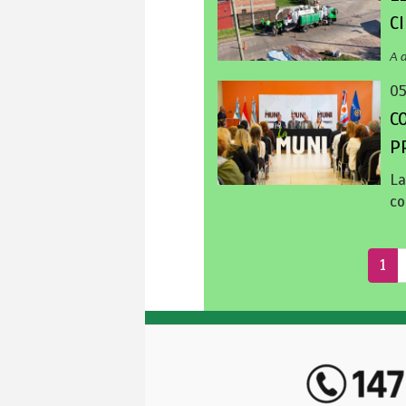
C
A 
0
C
P
La
co
1