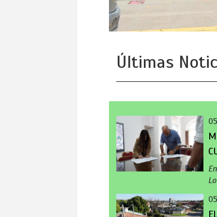
Últimas Notic
0
M
C
En
Lo
0
E