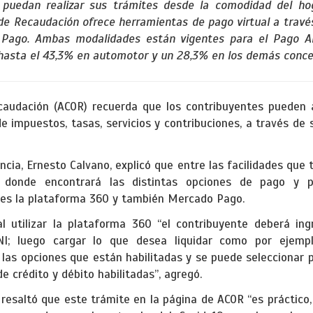
 puedan realizar sus trámites desde la comodidad del hog
a de Recaudación ofrece herramientas de pago virtual a través
 Pago. Ambas modalidades están vigentes para el Pago An
hasta el 43,3% en automotor y un 28,3% en los demás concep
audación (ACOR) recuerda que los contribuyentes pueden a
e impuestos, tasas, servicios y contribuciones, a través de
encia, Ernesto Calvano, explicó que entre las facilidades que 
, donde encontrará las distintas opciones de pago y po
s es la plataforma 360 y también Mercado Pago.
al utilizar la plataforma 360 “el contribuyente deberá in
NI; luego cargar lo que desea liquidar como por ejemp
das las opciones que están habilitadas y se puede seleccionar
de crédito y débito habilitadas”, agregó.
 resaltó que este trámite en la página de ACOR “es práctico, 