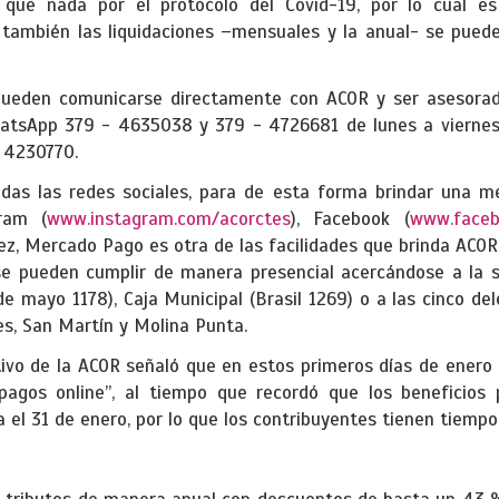
que nada por el protocolo del Covid-19, por lo cual es 
 también las liquidaciones –mensuales y la anual- se pueden
pueden comunicarse directamente con ACOR y ser asesorado
tsApp 379 - 4635038 y 379 - 4726681 de lunes a viernes d
 4230770.
das las redes sociales, para de esta forma brindar una mej
ram (
www.instagram.com/acorctes
), Facebook (
www.faceb
vez, Mercado Pago es otra de las facilidades que brinda ACOR
 se pueden cumplir de manera presencial acercándose a la
de mayo 1178), Caja Municipal (Brasil 1269) o a las cinco del
es, San Martín y Molina Punta.
utivo de la ACOR señaló que en estos primeros días de enero
pagos online”, al tiempo que recordó que los beneficios 
a el 31 de enero, por lo que los contribuyentes tienen tiempo