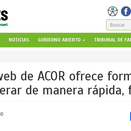
FORM
DE
GO!
NOTICIAS
GOBIERNO ABIERTO
TRIBUNAL DE F
BÚSQ
web de ACOR ofrece for
perar de manera rápida, 
40