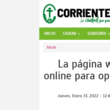
Pasar
al
contenido
principal
INICIO
CIUDAD
GOBIERNO
Se
Inicio
encuentra
La página 
usted
online para o
aquí
Jueves, Enero 13, 2022 - 12: