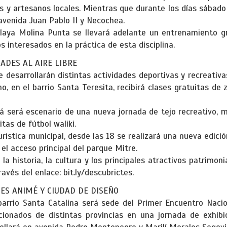
 y artesanos locales. Mientras que durante los días sábado
 avenida Juan Pablo II y Necochea.
 playa Molina Punta se llevará adelante un entrenamiento g
 interesados en la práctica de esta disciplina.
ADES AL AIRE LIBRE
se desarrollarán distintas actividades deportivas y recreativ
no, en el barrio Santa Teresita, recibirá clases gratuitas de
 será escenario de una nueva jornada de tejo recreativo, m
tas de fútbol waliki.
ística municipal, desde las 18 se realizará una nueva edició
 el acceso principal del parque Mitre.
 la historia, la cultura y los principales atractivos patrimoni
ravés del enlace: bit.ly/descubrictes.
ES ANIMÉ Y CIUDAD DE DISEÑO
 barrio Santa Catalina será sede del Primer Encuentro Naci
icionados de distintas provincias en una jornada de exhib