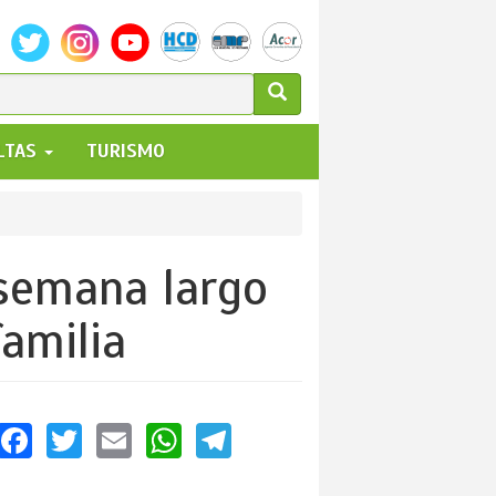
ULARIO
ALTAS
TURISMO
UEDA
 semana largo
familia
Facebook
Twitter
Email
WhatsApp
Telegram