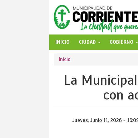
Pasar
al
contenido
principal
INICIO
CIUDAD
GOBIERNO
Se
Inicio
encuentra
La Municipal
usted
con ac
aquí
Jueves, Junio 11, 2026 - 16:0