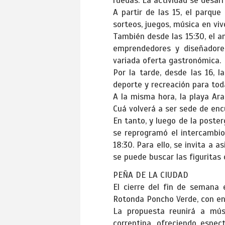
ruedas. La actividad se desar
A partir de las 15, el parqu
sorteos, juegos, música en viv
También desde las 15:30, el a
emprendedores y diseñadore
variada oferta gastronómica.
Por la tarde, desde las 16, 
deporte y recreación para toda
A la misma hora, la playa Ar
Cuá volverá a ser sede de enc
En tanto, y luego de la post
se reprogramó el intercambio 
18:30. Para ello, se invita a 
se puede buscar las figuritas 
PEÑA DE LA CIUDAD
El cierre del fin de semana 
Rotonda Poncho Verde, con ent
La propuesta reunirá a músi
correntina, ofreciendo espec