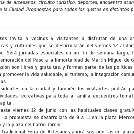
eria de artesanos, circuito turístico, deportes, encuentro stu
de la Ciudad. Propuestas para todos los gustos en distintos 
ntes invita a vecinos y visitantes a disfrutar de una a
sticas y culturales que se desarrollarán del viernes 12 al do
ad. Será jornadas especiales en un fin de semana largo, 
nmemoración del Paso a la Inmortalidad de Martín Miguel de 
ión son libres y gratuitas, y forman parte de las políticas
a promover la vida saludable, el turismo, la integración comu
cos.
esidentes en la ciudad y también los visitantes podrán par
ctividades recreativas para toda la familia, encuentros temá
apital.
ste viernes 12 de junio con las habituales clases gratui
. La propuesta se desarrollará de 9 a 11 en la plaza Mercos
y la plaza del barrio Jardín.
 tradicional Feria de Artesanos abrirá sus puertas en plaz