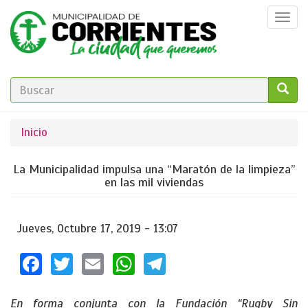
Pasar
Togg
al
navi
contenido
principal
FORMULARIO
DE
GO!
Se
Inicio
BÚSQUEDA
encuentra
La Municipalidad impulsa una “Maratón de la limpieza”
usted
en las mil viviendas
aquí
Jueves, Octubre 17, 2019 - 13:07
Facebook
Twitter
Email
WhatsApp
Telegram
En forma conjunta con la Fundación “Rugby Sin