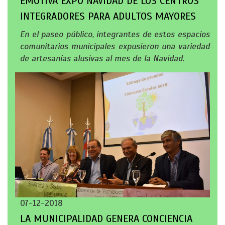
EMOTIVA EXPO NAVIDAD DE LOS CENTROS
INTEGRADORES PARA ADULTOS MAYORES
En el paseo público, integrantes de estos espacios
comunitarios municipales expusieron una variedad
de artesanías alusivas al mes de la Navidad.
07-12-2018
LA MUNICIPALIDAD GENERA CONCIENCIA