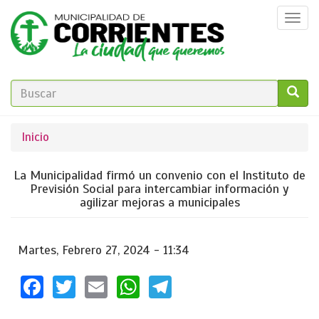
Pasar
Togg
al
navi
contenido
principal
FORMULARIO
DE
GO!
Se
Inicio
BÚSQUEDA
encuentra
La Municipalidad firmó un convenio con el Instituto de
usted
Previsión Social para intercambiar información y
agilizar mejoras a municipales
aquí
Martes, Febrero 27, 2024 - 11:34
Facebook
Twitter
Email
WhatsApp
Telegram