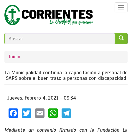
Pasar
Togg
al
navi
contenido
principal
FORMULARIO
DE
GO!
Se
Inicio
BÚSQUEDA
encuentra
La Municipalidad continúa la capacitación a personal de
usted
SAPS sobre el buen trato a personas con discapacidad
aquí
Jueves, Febrero 4, 2021 - 09:34
Facebook
Twitter
Email
WhatsApp
Telegram
Mediante un convenio firmado con la Fundación La