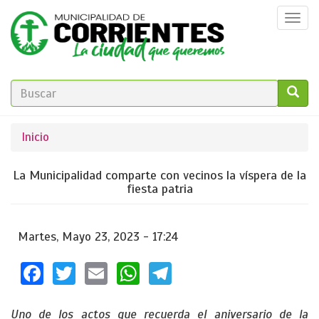
Pasar
Togg
al
navi
contenido
principal
FORMULARIO
DE
GO!
Se
Inicio
BÚSQUEDA
encuentra
La Municipalidad comparte con vecinos la víspera de la
usted
fiesta patria
aquí
Martes, Mayo 23, 2023 - 17:24
Facebook
Twitter
Email
WhatsApp
Telegram
Uno de los actos que recuerda el aniversario de la