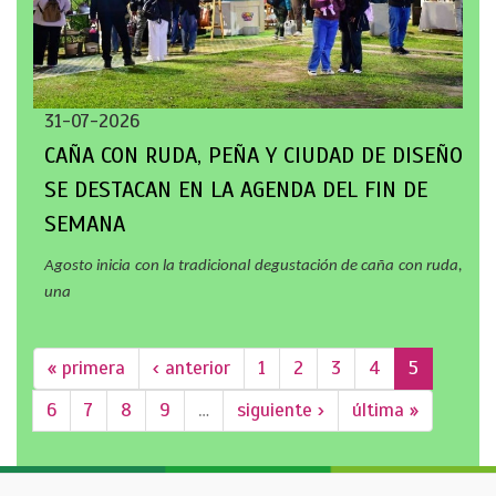
31-07-2026
CAÑA CON RUDA, PEÑA Y CIUDAD DE DISEÑO
SE DESTACAN EN LA AGENDA DEL FIN DE
SEMANA
Agosto inicia con la tradicional degustación de caña con ruda,
una
« primera
‹ anterior
1
2
3
4
5
6
7
8
9
…
siguiente ›
última »