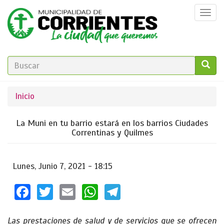
Pasar
Togg
al
navi
contenido
principal
FORMULARIO
DE
GO!
Se
Inicio
BÚSQUEDA
encuentra
La Muni en tu barrio estará en los barrios Ciudades
usted
Correntinas y Quilmes
aquí
Lunes, Junio 7, 2021 - 18:15
Facebook
Twitter
Email
WhatsApp
Telegram
Las prestaciones de salud y de servicios que se ofrecen