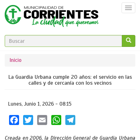
Pasar
Togg
al
navi
contenido
principal
FORMULARIO
DE
GO!
Se
Inicio
BÚSQUEDA
encuentra
La Guardia Urbana cumple 20 años: el servicio en las
usted
calles y de cercanía con los vecinos
aquí
Lunes, Junio 1, 2026 - 08:15
Facebook
Twitter
Email
WhatsApp
Telegram
Creada en 2006, la Dirección General de Guardia Urbana