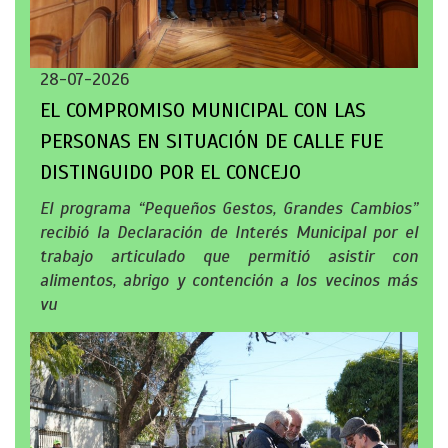
28-07-2026
EL COMPROMISO MUNICIPAL CON LAS
PERSONAS EN SITUACIÓN DE CALLE FUE
DISTINGUIDO POR EL CONCEJO
El programa “Pequeños Gestos, Grandes Cambios”
recibió la Declaración de Interés Municipal por el
trabajo articulado que permitió asistir con
alimentos, abrigo y contención a los vecinos más
vu