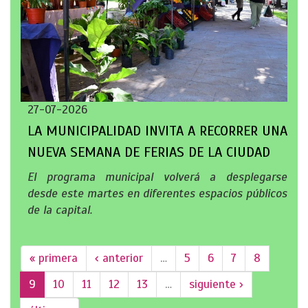
27-07-2026
LA MUNICIPALIDAD INVITA A RECORRER UNA
NUEVA SEMANA DE FERIAS DE LA CIUDAD
El programa municipal volverá a desplegarse
desde este martes en diferentes espacios públicos
de la capital.
« primera
‹ anterior
…
5
6
7
8
9
10
11
12
13
…
siguiente ›