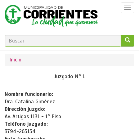
Pasar
Togg
al
navi
contenido
principal
FORMULARIO
DE
GO!
Se
Inicio
BÚSQUEDA
encuentra
Juzgado N° 1
usted
aquí
Nombre funcionario:
Dra. Catalina Giménez
Dirección juzgdo:
Av. Artigas 1131 - 1° Piso
Teléfono juzgado:
3794-265154
Foto funcionario: