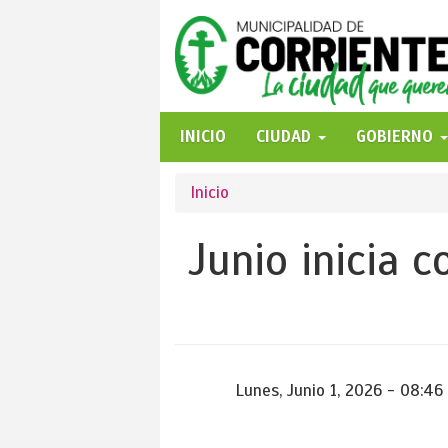
Pasar
al
contenido
principal
INICIO
CIUDAD
GOBIERNO
Se
Inicio
encuentra
Junio inicia 
usted
aquí
Lunes, Junio 1, 2026 - 08:46