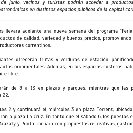
e junio, vecinos y turistas podrán acceder a productos 
tronómicas en distintos espacios públicos de la capital cor
es llevará adelante una nueva semana del programa “Ferias 
roductos de calidad, variedad y buenos precios, promoviendo
roductores correntinos.
riantes ofrecerán frutas y verduras de estación, panificado
lantas ornamentales. Además, en los espacios costeros hab
ire libre.
larán de 8 a 13 en plazas y parques, mientras que las 
 22.
tes 2 y continuará el miércoles 3 en plaza Torrent, ubicada 
darán a plaza La Cruz. En tanto que el sábado 6, los puestos 
Arazaty y Punta Tacuara con propuestas recreativas, gastro