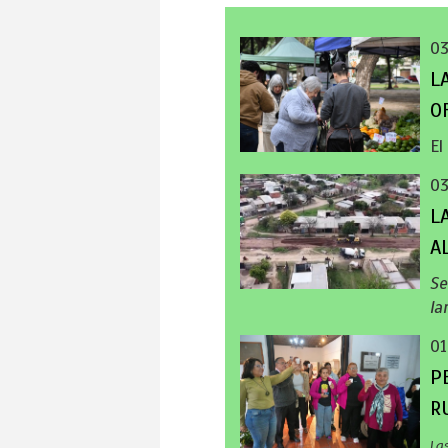
0
L
O
El
0
L
A
Se
la
01
P
R
La