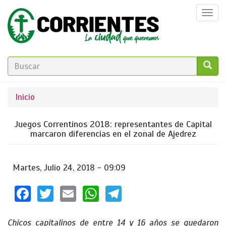
Pasar
Togg
al
navi
contenido
principal
FORMULARIO
DE
GO!
Se
Inicio
BÚSQUEDA
encuentra
Juegos Correntinos 2018: representantes de Capital
usted
marcaron diferencias en el zonal de Ajedrez
aquí
Martes, Julio 24, 2018 - 09:09
Facebook
Twitter
Email
WhatsApp
Telegram
Chicos capitalinos de entre 14 y 16 años se quedaron