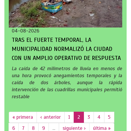
04-08-2026
TRAS EL FUERTE TEMPORAL, LA
MUNICIPALIDAD NORMALIZÓ LA CIUDAD
CON UN AMPLIO OPERATIVO DE RESPUESTA
La caída de 42 milímetros de lluvia en menos de
una hora provocó anegamientos temporales y la
caída de dos árboles, aunque la rápida
intervención de las cuadrillas municipales permitió
restable
« primera
‹ anterior
1
2
3
4
5
6
7
8
9
…
siguiente ›
última »