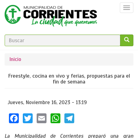
Pasar
Togg
al
navi
contenido
principal
FORMULARIO
DE
GO!
Se
Inicio
BÚSQUEDA
encuentra
Freestyle, cocina en vivo y ferias, propuestas para el
usted
fin de semana
aquí
Jueves, Noviembre 16, 2023 - 13:19
Facebook
Twitter
Email
WhatsApp
Telegram
La Municipalidad de Corrientes preparó una gran