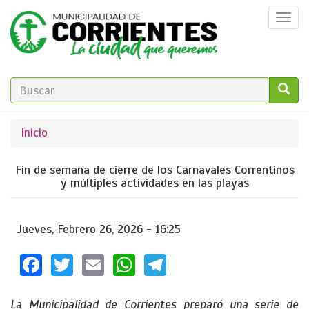
Pasar
Togg
al
navi
contenido
principal
FORMULARIO
DE
GO!
Se
Inicio
BÚSQUEDA
encuentra
Fin de semana de cierre de los Carnavales Correntinos
usted
y múltiples actividades en las playas
aquí
Jueves, Febrero 26, 2026 - 16:25
Facebook
Twitter
Email
WhatsApp
Telegram
La Municipalidad de Corrientes preparó una serie de