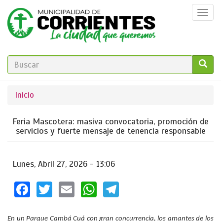
Pasar
Togg
al
navi
contenido
principal
FORMULARIO
DE
GO!
Se
Inicio
BÚSQUEDA
encuentra
Feria Mascotera: masiva convocatoria, promoción de
usted
servicios y fuerte mensaje de tenencia responsable
aquí
Lunes, Abril 27, 2026 - 13:06
Facebook
Twitter
Email
WhatsApp
Telegram
En un Parque Cambá Cuá con gran concurrencia, los amantes de los