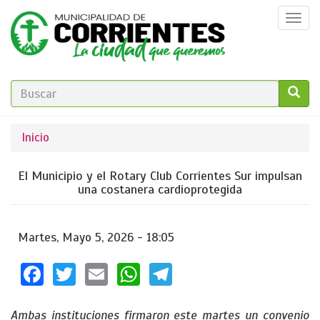
Pasar
Togg
al
navi
contenido
principal
FORMULARIO
DE
GO!
Se
Inicio
BÚSQUEDA
encuentra
El Municipio y el Rotary Club Corrientes Sur impulsan
usted
una costanera cardioprotegida
aquí
Martes, Mayo 5, 2026 - 18:05
Facebook
Twitter
Email
WhatsApp
Telegram
Ambas instituciones firmaron este martes un convenio