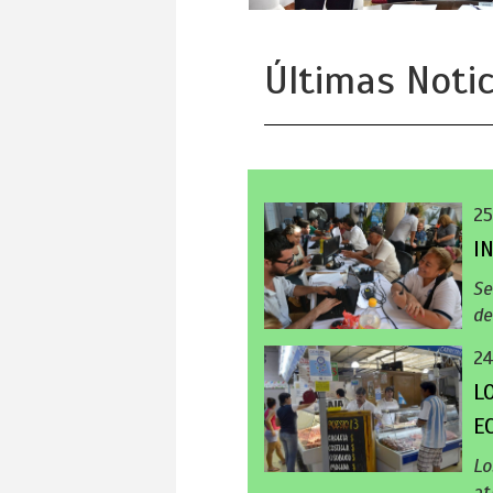
Últimas Notic
25
I
Se
de
24
L
E
Lo
at