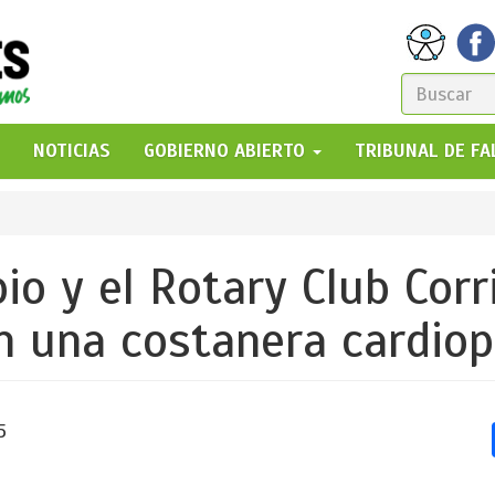
FORM
DE
GO!
NOTICIAS
GOBIERNO ABIERTO
TRIBUNAL DE F
BÚSQ
io y el Rotary Club Cor
n una costanera cardiop
5