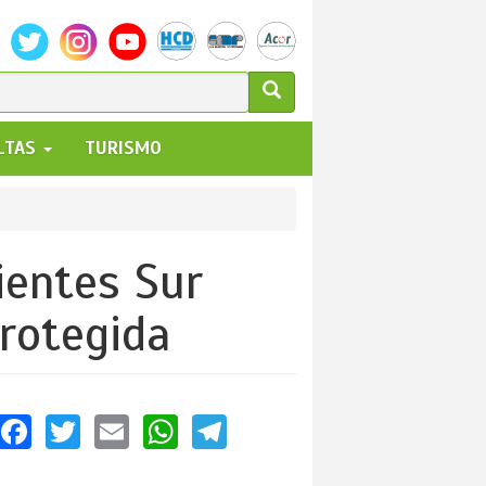
ULARIO
ALTAS
TURISMO
UEDA
rientes Sur
rotegida
Facebook
Twitter
Email
WhatsApp
Telegram