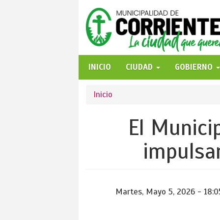
Pasar
al
contenido
principal
INICIO
CIUDAD
GOBIERNO
Se
Inicio
encuentra
El Municip
usted
impulsa
aquí
Martes, Mayo 5, 2026 - 18:0