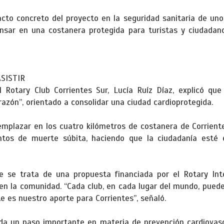
to concreto del proyecto en la seguridad sanitaria de uno
Pensar en una costanera protegida para turistas y ciudadano
ASISTIR
l Rotary Club Corrientes Sur, Lucía Ruíz Díaz, explicó que 
azón”, orientado a consolidar una ciudad cardioprotegida.
emplazar en los cuatro kilómetros de costanera de Corriente
entos de muerte súbita, haciendo que la ciudadanía esté e
 se trata de una propuesta financiada por el Rotary Inte
n la comunidad. “Cada club, en cada lugar del mundo, puede
e es nuestro aporte para Corrientes”, señaló.
da un paso importante en materia de prevención cardiovascu