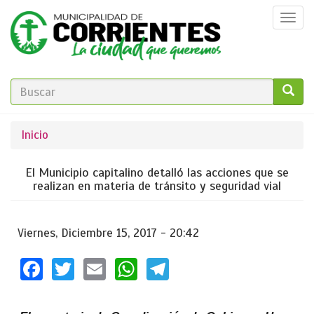
Pasar
Togg
al
navi
contenido
principal
FORMULARIO
DE
GO!
Se
Inicio
BÚSQUEDA
encuentra
El Municipio capitalino detalló las acciones que se
usted
realizan en materia de tránsito y seguridad vial
aquí
Viernes, Diciembre 15, 2017 - 20:42
Facebook
Twitter
Email
WhatsApp
Telegram