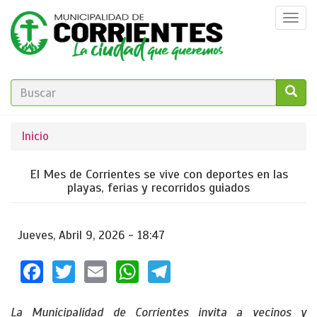
Pasar
Togg
al
navi
contenido
principal
FORMULARIO
DE
GO!
Se
Inicio
BÚSQUEDA
encuentra
El Mes de Corrientes se vive con deportes en las
usted
playas, ferias y recorridos guiados
aquí
Jueves, Abril 9, 2026 - 18:47
Facebook
Twitter
Email
WhatsApp
Telegram
La Municipalidad de Corrientes invita a vecinos y