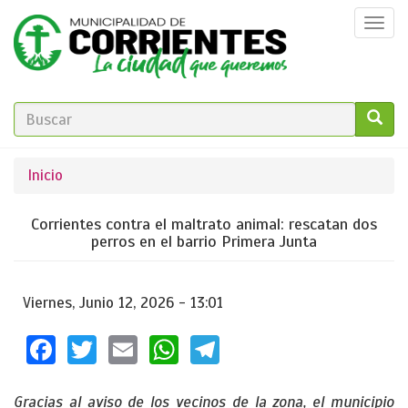
Pasar
Togg
al
navi
contenido
principal
FORMULARIO
DE
GO!
Se
Inicio
BÚSQUEDA
encuentra
Corrientes contra el maltrato animal: rescatan dos
usted
perros en el barrio Primera Junta
aquí
Viernes, Junio 12, 2026 - 13:01
Facebook
Twitter
Email
WhatsApp
Telegram
Gracias al aviso de los vecinos de la zona, el municipio