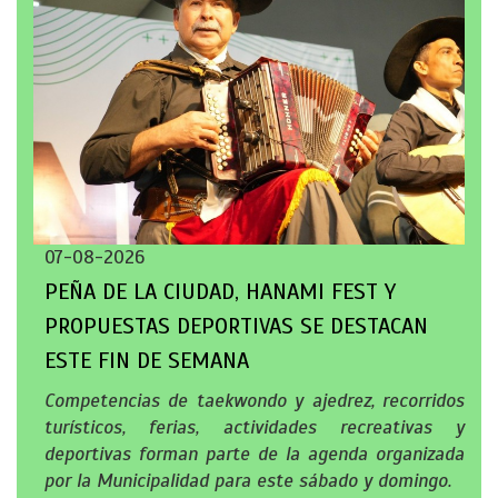
07-08-2026
PEÑA DE LA CIUDAD, HANAMI FEST Y
PROPUESTAS DEPORTIVAS SE DESTACAN
ESTE FIN DE SEMANA
Competencias de taekwondo y ajedrez, recorridos
turísticos, ferias, actividades recreativas y
deportivas forman parte de la agenda organizada
por la Municipalidad para este sábado y domingo.