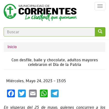
Pasar
Togg
al
navi
contenido
principal
FORMULARIO
DE
GO!
Se
Inicio
BÚSQUEDA
encuentra
Con desfile, baile y chocolate, adultos mayores
usted
celebraron el Día de la Patria
aquí
Miércoles, Mayo 24, 2023 - 13:05
Facebook
Twitter
Email
WhatsApp
Telegram
En vísperas del 25 de mayo, quienes concurren a los