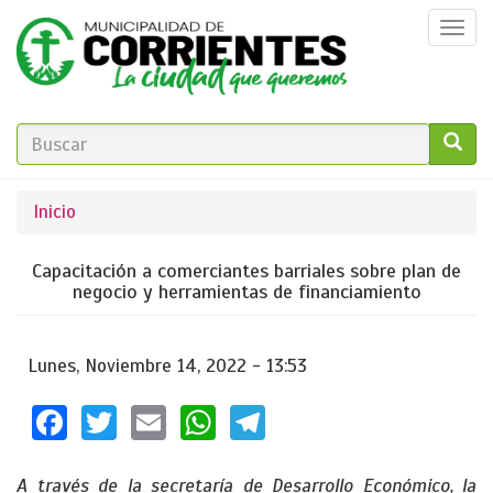
Pasar
Togg
al
navi
contenido
principal
FORMULARIO
DE
GO!
Se
Inicio
BÚSQUEDA
encuentra
Capacitación a comerciantes barriales sobre plan de
usted
negocio y herramientas de financiamiento
aquí
Lunes, Noviembre 14, 2022 - 13:53
Facebook
Twitter
Email
WhatsApp
Telegram
A través de la secretaría de Desarrollo Económico, la