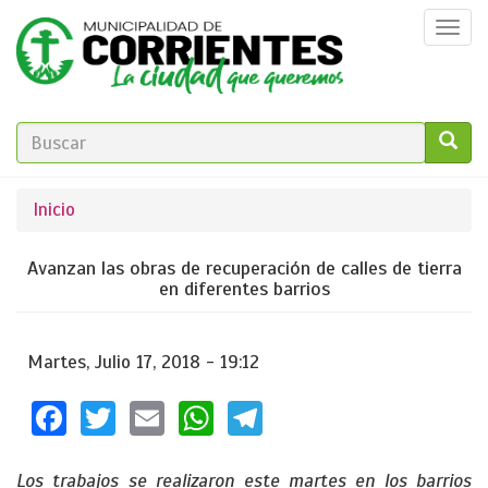
Pasar
Togg
al
navi
contenido
principal
FORMULARIO
DE
GO!
Se
Inicio
BÚSQUEDA
encuentra
Avanzan las obras de recuperación de calles de tierra
usted
en diferentes barrios
aquí
Martes, Julio 17, 2018 - 19:12
Facebook
Twitter
Email
WhatsApp
Telegram
Los trabajos se realizaron este martes en los barrios