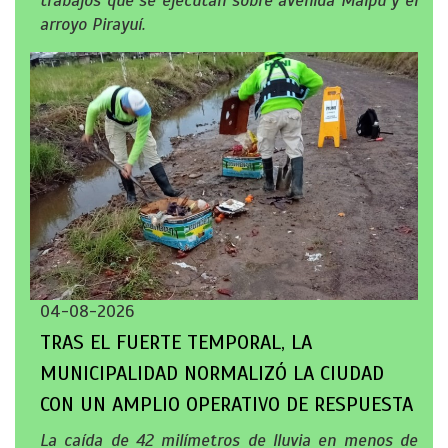
trabajos que se ejecutan sobre avenida Maipú y el
arroyo Pirayuí.
04-08-2026
TRAS EL FUERTE TEMPORAL, LA
MUNICIPALIDAD NORMALIZÓ LA CIUDAD
CON UN AMPLIO OPERATIVO DE RESPUESTA
La caída de 42 milímetros de lluvia en menos de