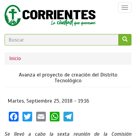
Pasar
Togg
al
navi
contenido
principal
FORMULARIO
DE
GO!
Se
Inicio
BÚSQUEDA
encuentra
Avanza el proyecto de creación del Distrito
usted
Tecnológico
aquí
Martes, Septiembre 25, 2018 - 19:16
Facebook
Twitter
Email
WhatsApp
Telegram
Se llevó a cabo la sexta reunión de la Comisión