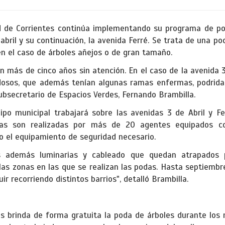
ad de Corrientes continúa implementando su programa de po
abril y su continuación, la avenida Ferré. Se trata de una pod
en el caso de árboles añejos o de gran tamaño.
 más de cinco años sin atención. En el caso de la avenida 3
dosos, que además tenían algunas ramas enfermas, podrida
 subsecretario de Espacios Verdes, Fernando Brambilla.
po municipal trabajará sobre las avenidas 3 de Abril y Fe
as son realizadas por más de 20 agentes equipados co
o el equipamiento de seguridad necesario.
s además luminarias y cableado que quedan atrapados 
e las zonas en las que se realizan las podas. Hasta septiem
ir recorriendo distintos barrios", detalló Brambilla.
es brinda de forma gratuita la poda de árboles durante los 