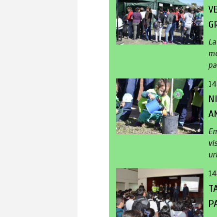
V
G
La
mé
pa
14
N
A
Em
vi
ur
14
T
P