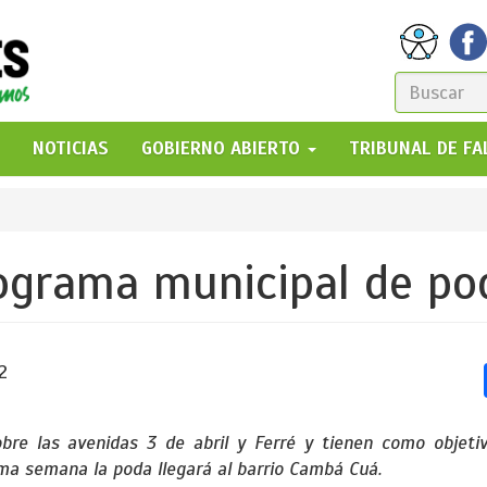
FORM
DE
GO!
NOTICIAS
GOBIERNO ABIERTO
TRIBUNAL DE F
BÚSQ
ograma municipal de po
2
bre las avenidas 3 de abril y Ferré y tienen como objetiv
ima semana la poda llegará al barrio Cambá Cuá.