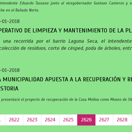
 intendente Eduardo Tassano junto al vicegobernador Gustavo Canteros y su
che en el Bañado Norte.
-01-2018
PERATIVO DE LIMPIEZA Y MANTENIMIENTO DE LA P
 una recorrida por el barrio Laguna Seca, el intendente
colección de residuos, corte de césped, poda de árboles, entr
-01-2018
A MUNICIPALIDAD APUESTA A LA RECUPERACIÓN Y R
ISTORIA
presentará el proyecto de recuperación de la Casa Molina como Museo de Sitio,
…
2622
2623
2624
2625
2626
2627
2628