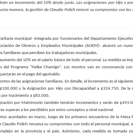
ndrán un incremento del 10% desde junio. Las asignaciones por Hijo y por
esta manera, la gestión de Claudio Polich renovó su compromiso con los 
Paritaria municipal -integrada por funcionarios del Departamento Ejecuti
 Asociación de Obreros y Empleados Municipales (AOEM)- alcanzó un nu
nes familiares que perciben los trabajadores municipales.
 aumento del 10% en el salario básico de todo el personal. La medida se imp
rios del Programa “Neike Chamigo”. Los montos van en consonancia con 
mpactarán en el pago del aguinaldo.
os de las asignaciones familiares. En detalle, el incremento es el siguient
a $100.000 y la Asignación por Hijo con Discapacidad a $324.750. De la 
n por Nacimiento a $83.000.
ignación por Matrimonio también tendrán incrementos y serán de $493.
res superan a los percibidos por estos conceptos a nivel nacional.
tos acordados en marzo, luego de los primeros encuentros de la Mesa Par
te Claudio Polich renueva su compromiso con todo el personal municipal,
mplejo en la provincia y el país. Asimismo, cada medida es tomada con l