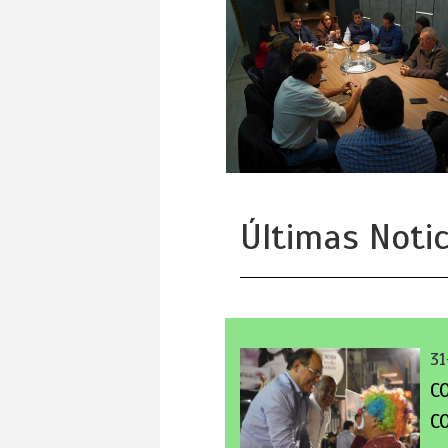
Últimas Notic
31
C
C