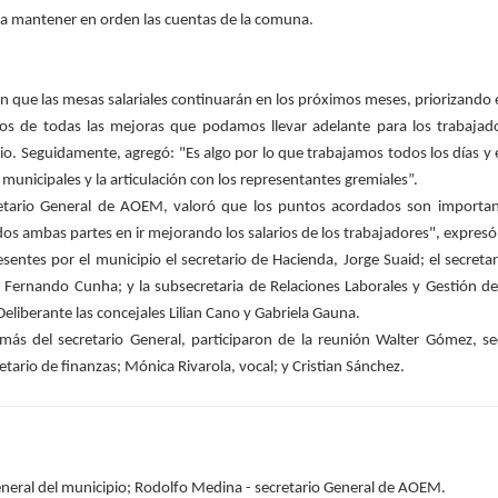
a mantener en orden las cuentas de la comuna.
 que las mesas salariales continuarán en los próximos meses, priorizando e
 de todas las mejoras que podamos llevar adelante para los trabajado
pio. Seguidamente, agregó: "Es algo por lo que trabajamos todos los días y 
municipales y la articulación con los representantes gremiales”.
etario General de AOEM, valoró que los puntos acordados son importantes
 ambas partes en ir mejorando los salarios de los trabajadores", expresó e
entes por el municipio el secretario de Hacienda, Jorge Suaid; el secretari
, Fernando Cunha; y la subsecretaria de Relaciones Laborales y Gestión del
eliberante las concejales Lilian Cano y Gabriela Gauna.
ás del secretario General, participaron de la reunión Walter Gómez, sec
etario de finanzas; Mónica Rivarola, vocal; y Cristian Sánchez.
General del municipio; Rodolfo Medina - secretario General de AOEM.