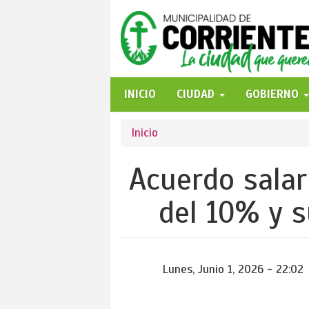
Pasar
al
contenido
principal
INICIO
CIUDAD
GOBIERNO
Se
Inicio
encuentra
Acuerdo salar
usted
del 10% y s
aquí
Lunes, Junio 1, 2026 - 22:02