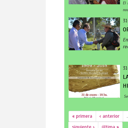
El
no
31
O
En
re
31
L
H
Se 
« primera
‹ anterior
siguiente ›
última »