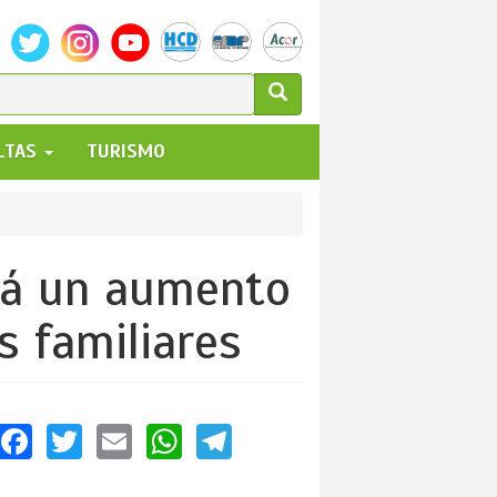
ULARIO
ALTAS
TURISMO
UEDA
brá un aumento
s familiares
Facebook
Twitter
Email
WhatsApp
Telegram