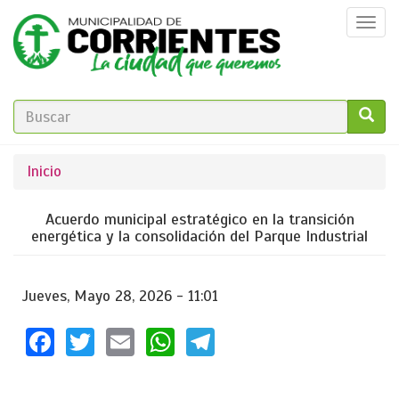
Pasar
Togg
al
navi
contenido
principal
FORMULARIO
DE
GO!
Se
Inicio
BÚSQUEDA
encuentra
Acuerdo municipal estratégico en la transición
usted
energética y la consolidación del Parque Industrial
aquí
Jueves, Mayo 28, 2026 - 11:01
Facebook
Twitter
Email
WhatsApp
Telegram