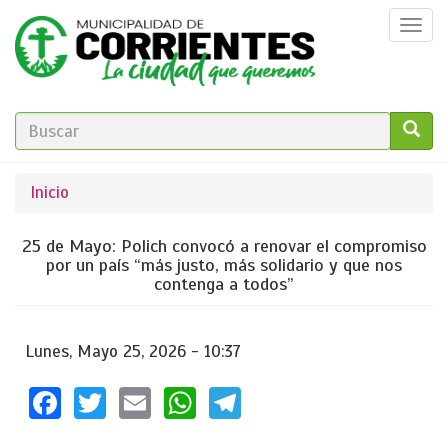
Pasar
Togg
al
navi
contenido
principal
FORMULARIO
DE
GO!
Se
Inicio
BÚSQUEDA
encuentra
25 de Mayo: Polich convocó a renovar el compromiso
usted
por un país “más justo, más solidario y que nos
contenga a todos”
aquí
Lunes, Mayo 25, 2026 - 10:37
Facebook
Twitter
Email
WhatsApp
Telegram