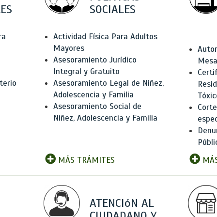
ES
SOCIALES
ra
Actividad Física Para Adultos
Mayores
Autor
Asesoramiento Jurídico
Mesas
Integral y Gratuito
Certi
terio
Asesoramiento Legal de Niñez,
Resid
Adolescencia y Familia
Tóxic
Asesoramiento Social de
Corte
Niñez, Adolescencia y Familia
espec
Denun
Públi
MÁS TRÁMITES
MÁS
ATENCIóN AL
CIUDADANO Y