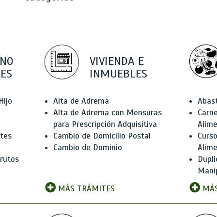
 NO
VIVIENDA E
ES
INMUEBLES
Hijo
Alta de Adrema
Abas
Alta de Adrema con Mensuras
Carne
para Prescripción Adquisitiva
Alim
ntes
Cambio de Domicilio Postal
Curso
Cambio de Dominio
Alim
rutos
Dupli
Manip
MÁS TRÁMITES
MÁS