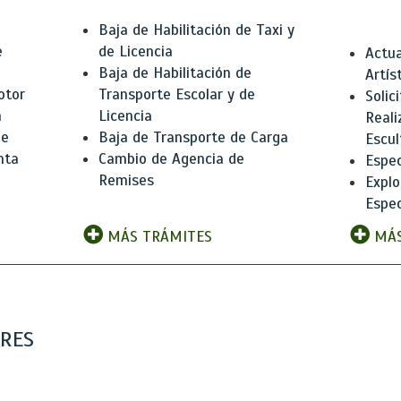
Baja de Habilitación de Taxi y
e
de Licencia
Actua
Baja de Habilitación de
Artís
otor
Transporte Escolar y de
Solic
n
Licencia
Reali
de
Baja de Transporte de Carga
Escul
nta
Cambio de Agencia de
Espec
Remises
Explo
Espec
MÁS TRÁMITES
MÁS
ARES