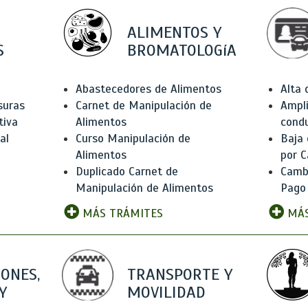
ALIMENTOS Y
S
BROMATOLOGíA
Abastecedores de Alimentos
Alta
suras
Carnet de Manipulación de
Ampli
tiva
Alimentos
condu
al
Curso Manipulación de
Baja
Alimentos
por C
Duplicado Carnet de
Camb
Manipulación de Alimentos
Pago
MÁS TRÁMITES
MÁS
IONES,
TRANSPORTE Y
Y
MOVILIDAD