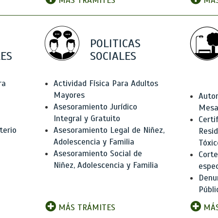
MÁS TRÁMITES
MÁS
POLITICAS
ES
SOCIALES
ra
Actividad Física Para Adultos
Mayores
Autor
Asesoramiento Jurídico
Mesas
Integral y Gratuito
Certi
terio
Asesoramiento Legal de Niñez,
Resid
Adolescencia y Familia
Tóxic
Asesoramiento Social de
Corte
Niñez, Adolescencia y Familia
espec
Denun
Públi
MÁS TRÁMITES
MÁS