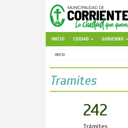
Pasar
al
contenido
principal
INICIO
CIUDAD
GOBIERNO
Se
INICIO
encuentra
usted
Tramites
aquí
242
Trámites