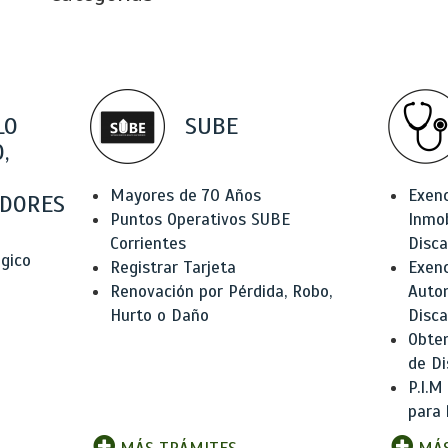
LO
SUBE
,
Mayores de 70 Años
Exen
DORES
Puntos Operativos SUBE
Inmob
Corrientes
Disc
ógico
Registrar Tarjeta
Exenc
Renovación por Pérdida, Robo,
Auto
Hurto o Daño
Disc
Obten
de Di
P.I.M
para 