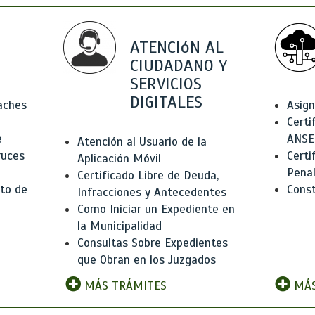
ATENCIóN AL
CIUDADANO Y
SERVICIOS
DIGITALES
Baches
Asign
Certi
e
ANSE
Atención al Usuario de la
ruces
Certi
Aplicación Móvil
Pena
Certificado Libre de Deuda,
to de
Const
Infracciones y Antecedentes
Como Iniciar un Expediente en
la Municipalidad
Consultas Sobre Expedientes
que Obran en los Juzgados
MÁS TRÁMITES
MÁS