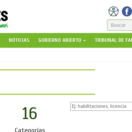
FORM
DE
GO!
NOTICIAS
GOBIERNO ABIERTO
TRIBUNAL DE F
BÚSQ
16
Categorías