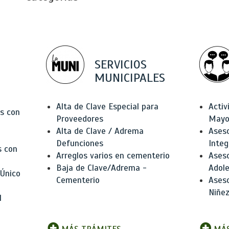
SERVICIOS
MUNICIPALES
Alta de Clave Especial para
Activ
as con
Proveedores
Mayo
Alta de Clave / Adrema
Aseso
Defunciones
Integ
s con
Arreglos varios en cementerio
Aseso
Baja de Clave/Adrema -
Adole
 Único
Cementerio
Aseso
Niñez
l