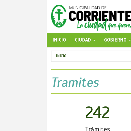
Pasar
al
contenido
principal
INICIO
CIUDAD
GOBIERNO
Se
INICIO
encuentra
usted
Tramites
aquí
242
Trámites