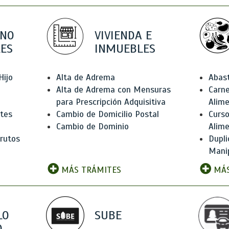
 NO
VIVIENDA E
ES
INMUEBLES
Hijo
Alta de Adrema
Abas
Alta de Adrema con Mensuras
Carne
para Prescripción Adquisitiva
Alim
ntes
Cambio de Domicilio Postal
Curso
Cambio de Dominio
Alim
rutos
Dupli
Manip
MÁS TRÁMITES
MÁS
LO
SUBE
,