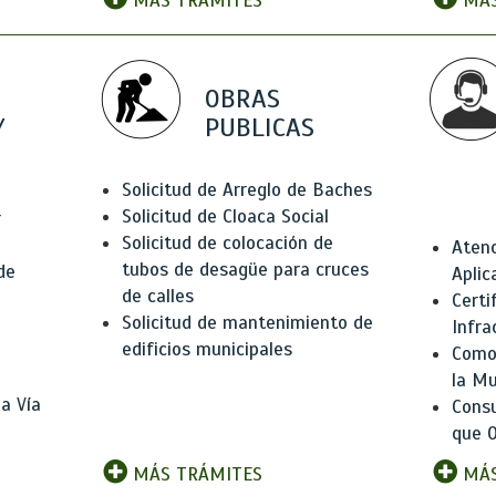
MÁS TRÁMITES
MÁS
OBRAS
Y
PUBLICAS
Solicitud de Arreglo de Baches
Solicitud de Cloaca Social
r
Solicitud de colocación de
Atenc
tubos de desagüe para cruces
de
Aplic
de calles
Certi
Solicitud de mantenimiento de
Infra
edificios municipales
Como 
la Mu
a Vía
Consu
que O
MÁS TRÁMITES
MÁS