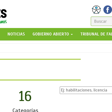
FORM
DE
GO!
NOTICIAS
GOBIERNO ABIERTO
TRIBUNAL DE F
BÚSQ
16
Categorías