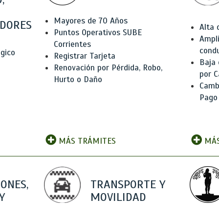
Mayores de 70 Años
DORES
Alta
Puntos Operativos SUBE
Ampli
Corrientes
condu
ógico
Registrar Tarjeta
Baja
Renovación por Pérdida, Robo,
por C
Hurto o Daño
Camb
Pago
MÁS TRÁMITES
MÁS
IONES,
TRANSPORTE Y
Y
MOVILIDAD