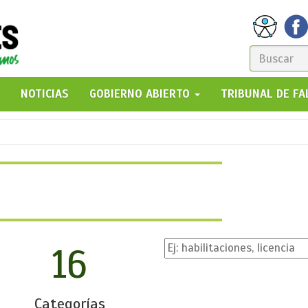
FORM
DE
GO!
NOTICIAS
GOBIERNO ABIERTO
TRIBUNAL DE F
BÚSQ
16
Categorías