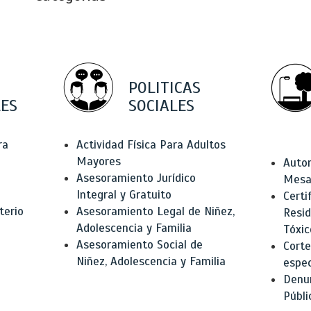
POLITICAS
ES
SOCIALES
ra
Actividad Física Para Adultos
Mayores
Autor
Asesoramiento Jurídico
Mesas
Integral y Gratuito
Certi
terio
Asesoramiento Legal de Niñez,
Resid
Adolescencia y Familia
Tóxic
Asesoramiento Social de
Corte
Niñez, Adolescencia y Familia
espec
Denun
Públi