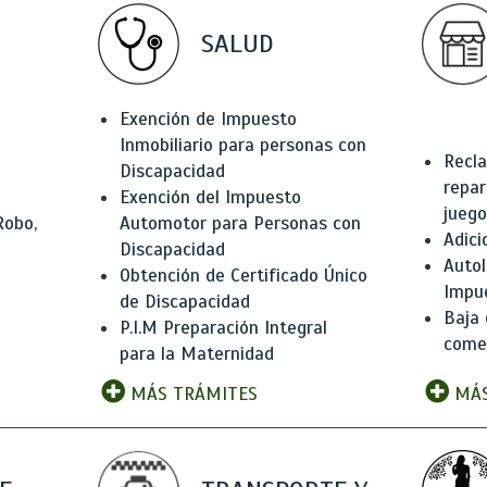
SALUD
Exención de Impuesto
Inmobiliario para personas con
Recla
Discapacidad
repar
Exención del Impuesto
juego
Robo,
Automotor para Personas con
Adici
Discapacidad
Autol
Obtención de Certificado Único
Impu
de Discapacidad
Baja 
P.I.M Preparación Integral
comer
para la Maternidad
MÁS TRÁMITES
MÁS