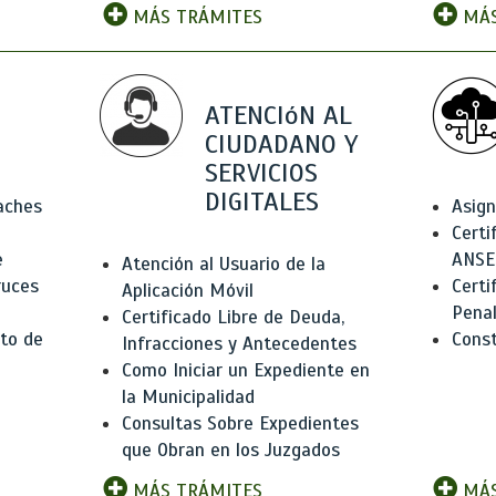
MÁS TRÁMITES
MÁS
ATENCIóN AL
CIUDADANO Y
SERVICIOS
DIGITALES
Baches
Asign
Certi
e
ANSE
Atención al Usuario de la
ruces
Certi
Aplicación Móvil
Pena
Certificado Libre de Deuda,
to de
Const
Infracciones y Antecedentes
Como Iniciar un Expediente en
la Municipalidad
Consultas Sobre Expedientes
que Obran en los Juzgados
MÁS TRÁMITES
MÁS