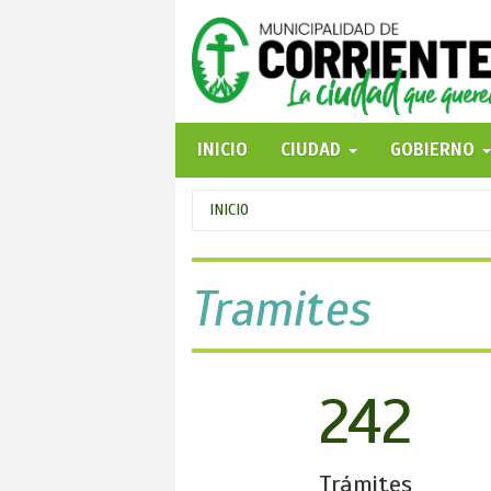
Pasar
al
contenido
principal
INICIO
CIUDAD
GOBIERNO
Se
INICIO
encuentra
usted
Tramites
aquí
242
Trámites