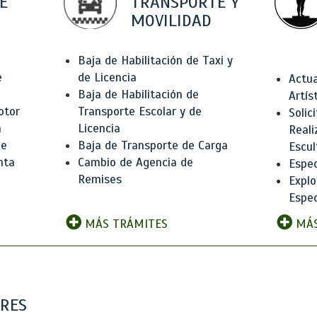
E
TRANSPORTE Y
MOVILIDAD
Baja de Habilitación de Taxi y
e
de Licencia
Actua
Baja de Habilitación de
Artís
otor
Transporte Escolar y de
Solic
n
Licencia
Reali
de
Baja de Transporte de Carga
Escul
nta
Cambio de Agencia de
Espec
Remises
Explo
Espec
MÁS TRÁMITES
MÁS
ARES