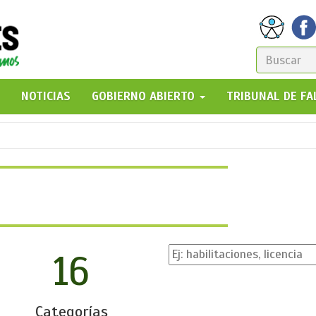
FORM
DE
GO!
NOTICIAS
GOBIERNO ABIERTO
TRIBUNAL DE F
BÚSQ
16
Categorías