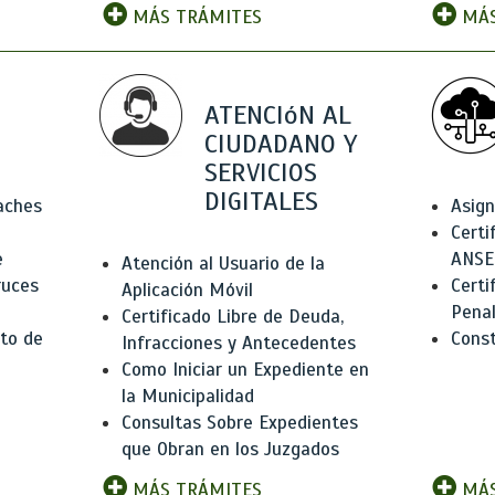
MÁS TRÁMITES
MÁS
ATENCIóN AL
CIUDADANO Y
SERVICIOS
DIGITALES
Baches
Asign
Certi
e
ANSE
Atención al Usuario de la
ruces
Certi
Aplicación Móvil
Pena
Certificado Libre de Deuda,
to de
Const
Infracciones y Antecedentes
Como Iniciar un Expediente en
la Municipalidad
Consultas Sobre Expedientes
que Obran en los Juzgados
MÁS TRÁMITES
MÁS