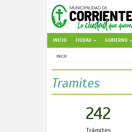
Pasar
al
contenido
principal
INICIO
CIUDAD
GOBIERNO
Se
INICIO
encuentra
usted
Tramites
aquí
242
Trámites