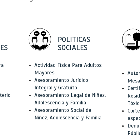
POLITICAS
ES
SOCIALES
ra
Actividad Física Para Adultos
Mayores
Autor
Asesoramiento Jurídico
Mesas
Integral y Gratuito
Certi
terio
Asesoramiento Legal de Niñez,
Resid
Adolescencia y Familia
Tóxic
Asesoramiento Social de
Corte
Niñez, Adolescencia y Familia
espec
Denun
Públi