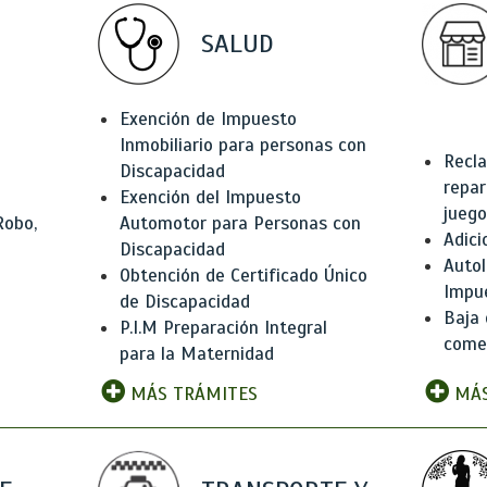
SALUD
Exención de Impuesto
Inmobiliario para personas con
Recla
Discapacidad
repar
Exención del Impuesto
juego
Robo,
Automotor para Personas con
Adici
Discapacidad
Autol
Obtención de Certificado Único
Impu
de Discapacidad
Baja 
P.I.M Preparación Integral
comer
para la Maternidad
MÁS TRÁMITES
MÁS