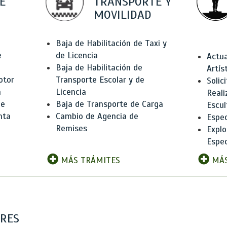
E
TRANSPORTE Y
MOVILIDAD
Baja de Habilitación de Taxi y
e
de Licencia
Actua
Baja de Habilitación de
Artís
otor
Transporte Escolar y de
Solic
n
Licencia
Reali
de
Baja de Transporte de Carga
Escul
nta
Cambio de Agencia de
Espec
Remises
Explo
Espec
MÁS TRÁMITES
MÁS
ARES